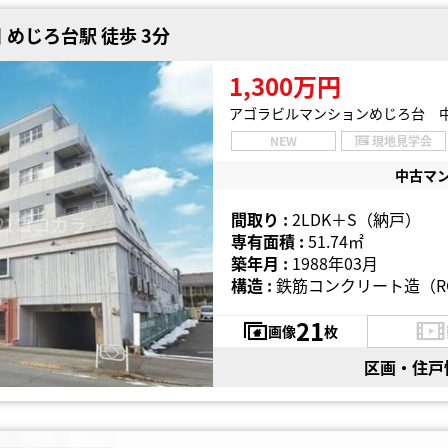
めじろ台駅 徒歩 3分
1,300万円
アゴラビルマンションめじろ台 
NEW
現地見学会
中古マ
間取り :
2LDK＋S（納戸）
専有面積 :
51.74㎡
築年月 :
1988年03月
構造 :
鉄筋コンクリート造（R
21
画像
枚
区画・住戸