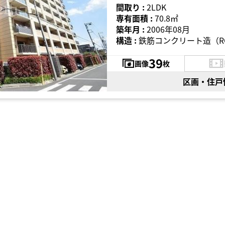
間取り :
2LDK
専有面積 :
70.8㎡
築年月 :
2006年08月
構造 :
鉄筋コンクリート造（R
39
画像
枚
区画・住戸