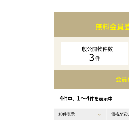
無料会員
一般公開物件数
3
件
会員
4
1〜4
件中、
件を表示中