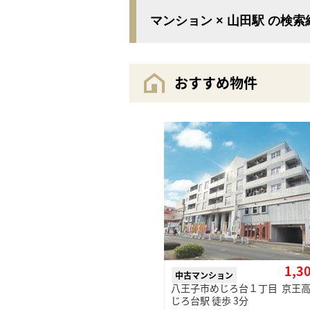
マンション × 山田駅 の検
おすすめ物件
1,3
中古マンション
八王子市めじろ台１丁目 京王高
じろ台駅 徒歩 3分