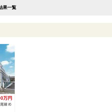
索結果一覧
00万円
尾線 め