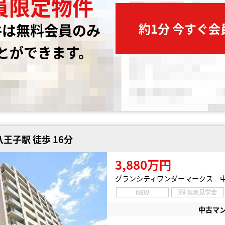
員限定物件
約1分 今すぐ
件は無料会員のみ
とができます。
王子駅 徒歩 16分
3,880万円
グランシティワンダーマークス 
NEW
現地見学会
中古マ