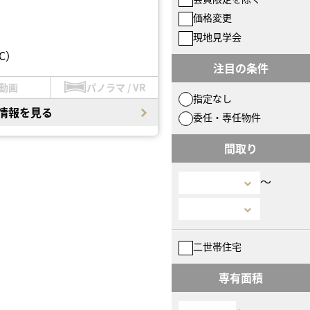
価格変更
現地見学会
C）
注目の条件
動画
パノラマ / VR
指定なし
情報を見る
委任・専任物件
間取り
〜
二世帯住宅
専有面積