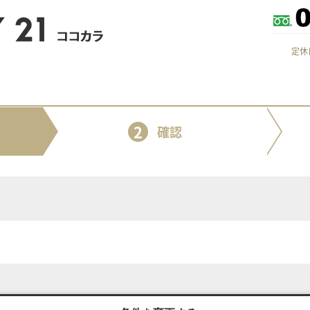
定休
2
確認
。