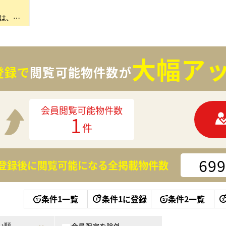
私たちセンチュリー21ココカラは、不動産で「ここからはじまる幸せをつくる」というミッションのもと、…
大幅アッ
登録で
閲覧可能物件数が
会員閲覧可能物件数
1
件
699
登録後に閲覧可能になる
全掲載物件数
条件1一覧
条件1に登録
条件2一覧