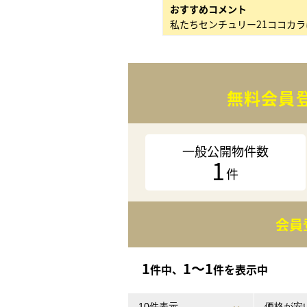
おすすめコメント
無料会員
一般公開物件数
1
件
会員
1
1〜1
件中、
件を表示中