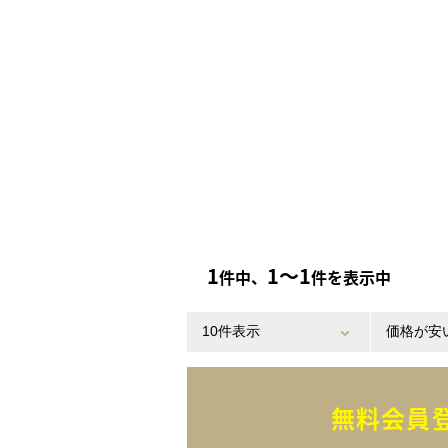
1
1〜1
件中、
件を表示中
無料会員