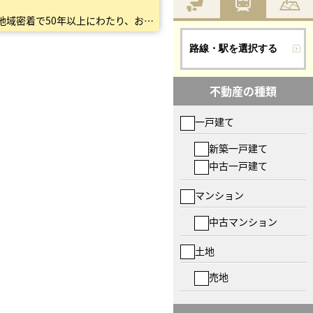
私たちセンチュリー21ココカラは、不動産で「ここからはじまる幸せをつくる」というミッションのもと、 地域密着で50年以上にわたり、お住まい探しをサポートしてきました。 不動産のプロとして、戸建・…
路線・駅を選択する
不動産の種類
一戸建て
新築一戸建て
中古一戸建て
マンション
中古マンション
土地
売地