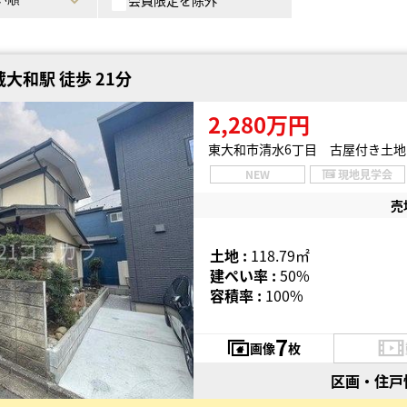
会員限定を除外
大和駅 徒歩 21分
2,280万円
東大和市清水6丁目 古屋付き土
NEW
現地見学会
売
土地 :
118.79㎡
建ぺい率 :
50%
容積率 :
100%
7
画像
枚
区画・住戸