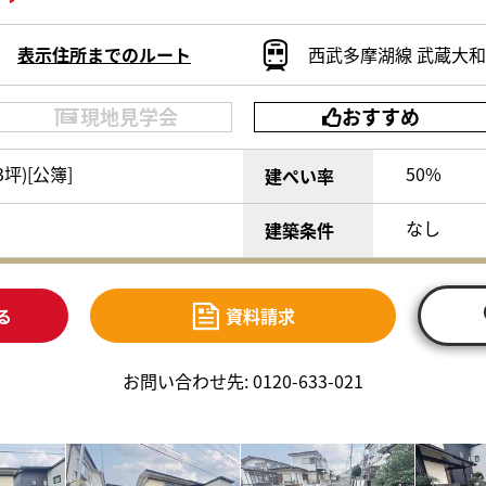
表示住所までのルート
西武多摩湖線 武蔵大和駅
現地見学会
おすすめ
93坪)[公簿]
50%
建ぺい率
なし
建築条件
る
資料請求
お問い合わせ先: 0120-633-021