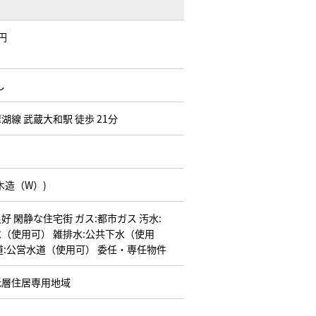
万円
し
湖線 武蔵大和駅 徒歩 21分
木造（W）)
良好
閑静な住宅街
ガス:都市ガス
汚水:
水（使用可）
雑排水:公共下水（使用
道:公営水道（使用可）
委任・専任物件
低層住居専用地域