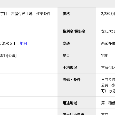
6丁目 古屋付き土地 建築条件
価格
2,280
権利金/保証金
なし/な
市清水６丁目
地図
交通
西武多摩
93坪)[公簿]
地目
宅地
土地現況
古家付(
設備・条件
日当り
公共下
可）
水
用途地域
第一種
国土法の届出
不要