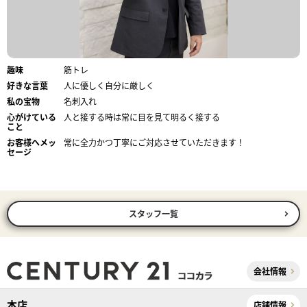
趣味
筋トレ
好きな言葉
人に優しく自分に厳しく
私の宝物
名刺入れ
心がけている
人と接する時は常に目を見て明るく接する
こと
お客様へメッ
常に全力かつ丁寧にご対応させていただきます！
セージ
スタッフ一覧
会社情報
本店
店舗情報