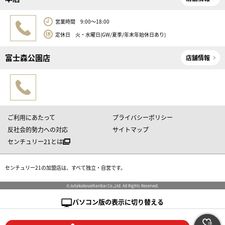
営業時間 9:00～18:00
定休日 火・水曜日(GW/夏季/年末年始休日あり)
富士森公園店
店舗情報
ご利用にあたって
プライバシーポリシー
反社会的勢力への対応
サイトマップ
センチュリー21とは
センチュリー21の加盟店は、すべて独立・自営です。
©Jutakukoueihanbai Co.,Ltd. All Rights Reserved.
パソコン版の表示に切り替える