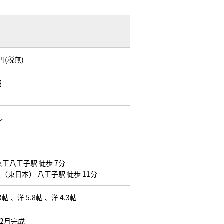
万円(税無)
円
し
京王八王子駅 徒歩 7分
（東日本） 八王子駅 徒歩 11分
.3帖 、洋 5.8帖 、洋 4.3帖
02月完成