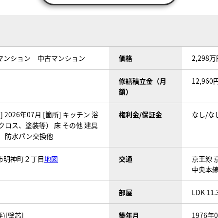
マンション 中古マンション
価格
2,298
修繕積立金（月
12,960
額）
 2026年07月 [箇所] キッチン 浴
権利金/保証金
なし/な
クロス、塗装等） 床 その他 建具
） 防水パン交換他
市明神町２丁目
地図
交通
京王線 
中央本線
部屋
LDK 11
坪)[壁芯]
築年月
1976年