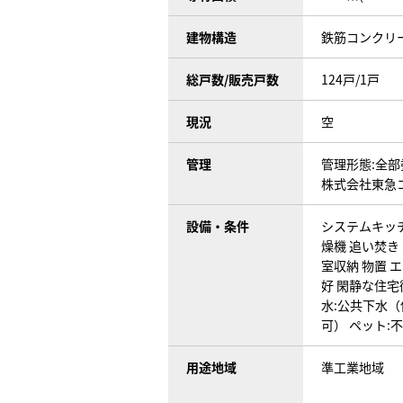
建物構造
鉄筋コンクリ
総戸数/販売戸数
124戸/1戸
現況
空
管理
管理形態:全部
株式会社東急
設備・条件
システムキッ
燥機
追い焚き
室収納
物置
エ
好
閑静な住宅
水:公共下水
可）
ペット:
用途地域
準工業地域