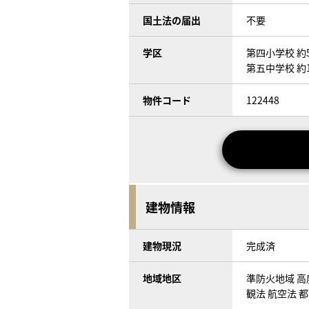
国土法の届出
不要
学区
第四小学校 約5
第五中学校 約1
物件コード
122448
建物情報
建物現況
完成済
地域地区
準防火地域 高
観法 航空法 