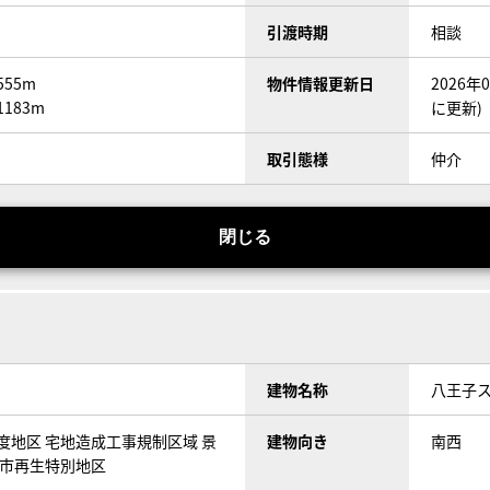
引渡時期
相談
55m
物件情報更新日
2026
183m
に更新)
取引態様
仲介
閉じる
建物名称
八王子
度地区 宅地造成工事規制区域 景
建物向き
南西
都市再生特別地区