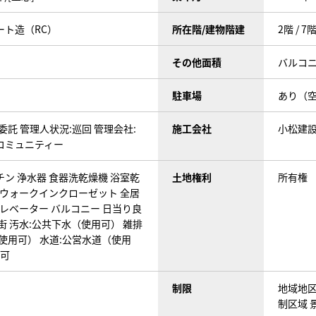
ート造（RC）
所在階/建物階建
2階 / 7
その他面積
バルコニ
駐車場
あり（
委託 管理人状況:巡回 管理会社:
施工会社
小松建
コミュニティー
チン
浄水器
食器洗乾燥機
浴室乾
土地権利
所有権
ウォークインクローゼット
全居
レベーター
バルコニー
日当り良
街
汚水:公共下水（使用可）
雑排
（使用可）
水道:公営水道（使用
不可
制限
地域地区
制区域 