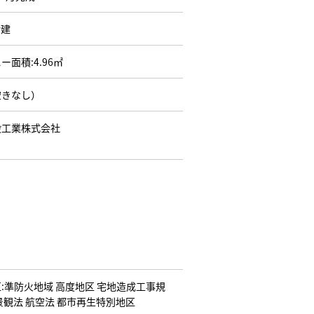
階建
ー面積:4.96㎡
空きなし）
設工業株式会社
:準防火地域 高度地区 宅地造成工事規
景観法 航空法 都市再生特別地区