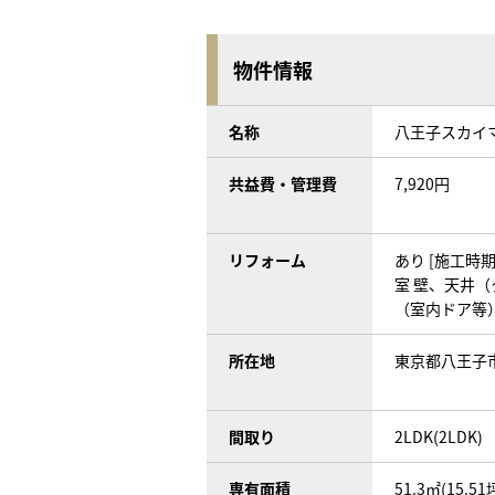
物件情報
名称
八王子スカイ
共益費・管理費
7,920円
リフォーム
あり [施工時期]
室 壁、天井（
（室内ドア等
所在地
東京都八王子
間取り
2LDK(2LDK)
専有面積
51.3㎡(15.51