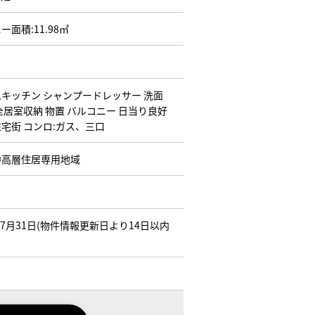
ー面積:11.98㎡
ムキッチン
シャンプードレッサー
洗面
全居室収納
物置
バルコニー
日当り良好
住宅街
コンロ:ガス、三口
中高層住居専用地域
年07月31日(物件情報更新日より14日以内