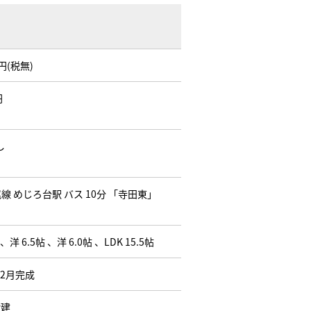
万円(税無)
円
し
線 めじろ台駅 バス 10分 「寺田東」
 、洋 6.5帖 、洋 6.0帖 、LDK 15.5帖
02月完成
階建