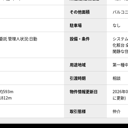
その他面積
バルコニ
駐車場
なし
委託 管理人状況:日勤
設備・条件
システ
化粧台
閑静な
用途地域
第一種
引渡時期
相談
約593m
物件情報更新日
2026
812m
に更新)
取引態様
仲介