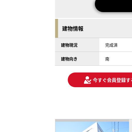
建物情報
建物現況
完成済
建物向き
南
今すぐ会員登録す