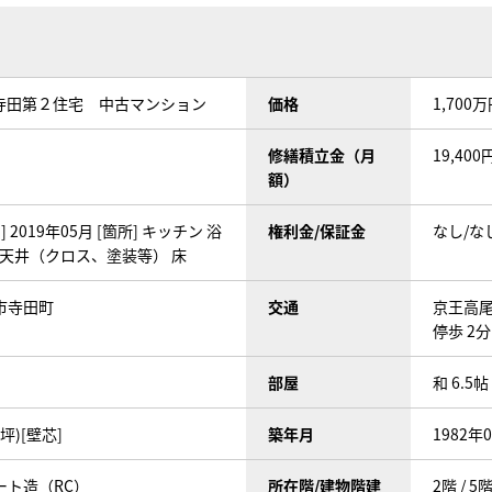
寺田第２住宅 中古マンション
価格
1,700
修繕積立金（月
19,400
額）
 2019年05月 [箇所] キッチン 浴
権利金/保証金
なし/な
、天井（クロス、塗装等） 床
市寺田町
交通
京王高尾
停歩 2分
部屋
和 6.5帖
9坪)[壁芯]
築年月
1982年
ート造（RC）
所在階/建物階建
2階 / 5