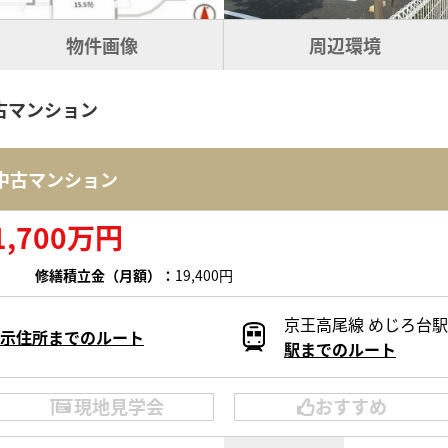
物件画像
周辺環境
古マンション
中古マンション
1,700万円
修繕積立金（月額）：
19,400円
京王高尾線 めじろ台駅 
示住所までのルート
駅までのルート
現地見学会
おすすめ