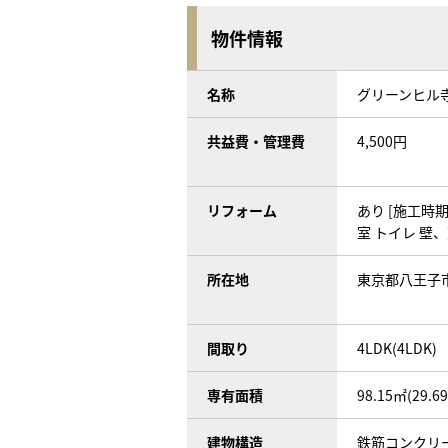
物件情報
名称
グリーンヒル
共益費・管理費
4,500円
リフォーム
あり [施工時期]
室 トイレ 壁
所在地
東京都八王子
間取り
4LDK(4LDK)
専有面積
98.15㎡(29.6
建物構造
鉄筋コンクリ