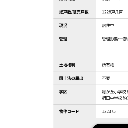
総戸数/販売戸数
1228戸/1戸
現況
居住中
管理
管理形態:一部
土地権利
所有権
国土法の届出
不要
学区
緑が丘小学校 
椚田中学校 約1
物件コード
122375