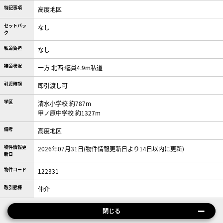
特記事項
高度地区
セットバッ
なし
ク
私道負担
なし
接道状況
一方 北西:幅員4.9m私道
引渡時期
即引渡し可
学区
清水小学校 約787m
甲ノ原中学校 約1327m
備考
高度地区
物件情報更
2026年07月31日(物件情報更新日より14日以内に更新)
新日
物件コード
122331
取引態様
仲介
閉じる