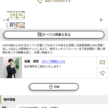
電話でお問合せする
すべての画像を見る
LDK15帖以上の大きなソファを置いてもゆとりがある大空間♪全居室収納とWIC完備！
出しっぱなしの荷物をサッとしまえて、家中スッキリ◎スーパーまで徒歩圏内！重い荷
物を持っての移動も短く、お買い物楽々◎
加藤 成宏
スタッフ情報はこちら
私が物件をご紹介いたします！
印刷
物件情報
名称