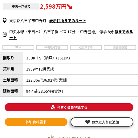
2,598万円
中古一戸建て
東京都八王子市中野町
表示住所までのルート
中央本線（東日本） 八王子駅 バス 17分 「中野団地」 停歩 8分
駅までのル
ート
NEW
現地見学会
おすすめ
会員限定
間取り
3LDK＋S（納戸）(3SLDK)
築年月
1989年12月完成
土地面積
122.06㎡(36.92坪)[実測]
建物面積
94.4㎡(28.55坪)[実測]
今すぐ会員登録する
資料請求
お気に入りに追加