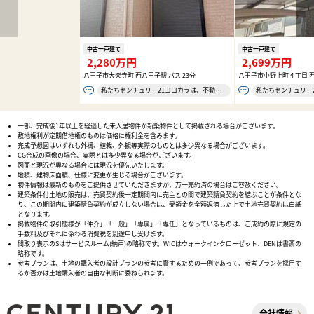
中古一戸建て
中古一戸建て
2,280万円
2,699万円
八王子市大楽寺町 西八王子駅 バス 23分
八王子市中野上町４丁目 西
私たちセンチュリー21ココカラは、不動産で「ここからはじまる幸せをつくる」というミッションのもと、…
一部、完成後1年以上を経過した未入居物件が新築物件として掲載される場合がございます。
敷地権利が定期借地権のものは価格に権利金を含みます。
完成予想図はいずれも外構、植栽、外観等実際のものとは多少異なる場合がございます。
CG合成の画像の場合、実際とは多少異なる場合がございます。
図面と現況が異なる場合には現況を優先いたします。
地積、建物床面積、仕様に変更が生じる場合がございます。
物件情報は最新のものをご提供させていただきますが、万一売約済の場合はご容赦ください。
建築条件付土地の販売は、売買契約後一定期間内に売主との間で建築請負契約を結ぶことが条件とな
り、この期間内に建築請負契約が成立しない場合は、受領金を全額返済した上で土地売買契約は白紙
となります。
掲載物件の取引態様が「仲介」「一般」「専属」「専任」となっているものは、ご成約の際に規定の
手数料及びそれに係わる消費税を別途申し受けます。
間取り表示のSはサービスルーム(納戸)の略称です。WICはウォークインクローゼット、DENは書斎の
略称です。
参考プランは、土地の購入者の設計プランの参考に資するための一例であって、参考プランを採用す
るか否かは土地購入者の自由な判断に委ねられます。
会社情報