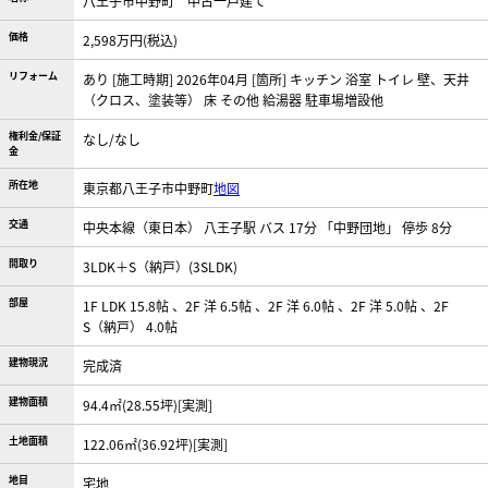
八王子市中野町 中古一戸建て
価格
2,598万円(税込)
リフォーム
あり [施工時期] 2026年04月 [箇所] キッチン 浴室 トイレ 壁、天井
（クロス、塗装等） 床 その他 給湯器 駐車場増設他
権利金/保証
なし/なし
金
所在地
東京都八王子市中野町
地図
交通
中央本線（東日本） 八王子駅 バス 17分 「中野団地」 停歩 8分
間取り
3LDK＋S（納戸）(3SLDK)
部屋
1F LDK 15.8帖 、2F 洋 6.5帖 、2F 洋 6.0帖 、2F 洋 5.0帖 、2F
S（納戸） 4.0帖
建物現況
完成済
建物面積
94.4㎡(28.55坪)[実測]
土地面積
122.06㎡(36.92坪)[実測]
地目
宅地