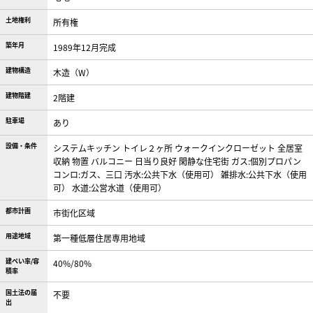
土地権利
所有権
築年月
1989年12月完成
建物構造
木造（W）
建物階建
2階建
駐車場
あり
設備・条件
システムキッチン
トイレ２ヶ所
ウォークインクローゼット
全居室
収納
物置
バルコニー
日当り良好
閑静な住宅街
ガス:個別プロパン
コンロ:ガス、三口
汚水:公共下水（使用可）
雑排水:公共下水（使用
可）
水道:公営水道（使用可）
都市計画
市街化区域
用途地域
第一種低層住居専用地域
建ぺい率/容
40%/80%
積率
国土法の届
不要
出