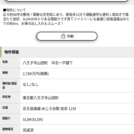
■物件について
広々約96坪の敷地！閑静な住宅街にあり、駅徒歩12分で通勤通学も便利♪南向きで陽
当たり良好、5LDKのゆとりある間取りで子育てファミリーにも最適◎前面道路はゆと
りの約6ｍ、お車の出し入れもスムーズ！
印刷
物件情報
名称
八王子市山田町 中古一戸建て
価格
2,780万円(税無)
権利金/保証
なし/なし
金
所在地
東京都八王子市山田町
交通
京王高尾線 めじろ台駅 徒歩 12分
間取り
5LDK(5LDK)
建物現況
完成済