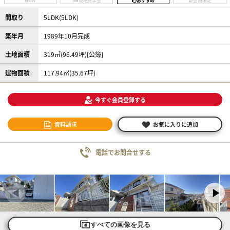
NEW
現地見学会
おすすめ
会員限定
間取り
5LDK(5LDK)
築年月
1989年10月完成
土地面積
319㎡(96.49坪)[公簿]
建物面積
117.94㎡(35.67坪)
今すぐ会員登録する
資料請求
お気に入りに追加
電話でお問合せする
すべての画像を見る