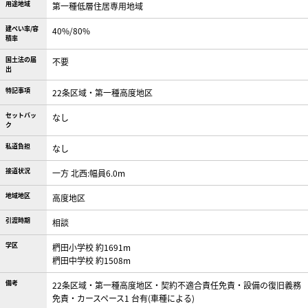
用途地域
第一種低層住居専用地域
建ぺい率/容
40%/80%
積率
国土法の届
不要
出
特記事項
22条区域・第一種高度地区
セットバッ
なし
ク
私道負担
なし
接道状況
一方 北西:幅員6.0m
地域地区
高度地区
引渡時期
相談
学区
椚田小学校 約1691m
椚田中学校 約1508m
備考
22条区域・第一種高度地区・契約不適合責任免責・設備の復旧義務
免責・カースペース1 台有(車種による)