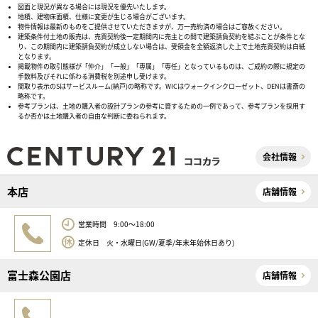
図面と現況が異なる場合には現況を優先いたします。
地積、建物床面積、仕様に変更が生じる場合がございます。
物件情報は最新のものをご提供させていただきますが、万一売約済の場合はご容赦ください。
建築条件付土地の販売は、売買契約後一定期間内に売主との間で建築請負契約を結ぶことが条件とな
り、この期間内に建築請負契約が成立しない場合は、受領金を全額返済した上で土地売買契約は白紙
となります。
掲載物件の取引態様が「仲介」「一般」「専属」「専任」となっているものは、ご成約の際に規定の
手数料及びそれに係わる消費税を別途申し受けます。
間取り表示のSはサービスルーム(納戸)の略称です。WICはウォークインクローゼット、DENは書斎の
略称です。
参考プランは、土地の購入者の設計プランの参考に資するための一例であって、参考プランを採用す
るか否かは土地購入者の自由な判断に委ねられます。
会社情報
本店
店舗情報
営業時間 9:00～18:00
定休日 火・水曜日(GW/夏季/年末年始休日あり)
富士森公園店
店舗情報