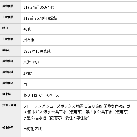
建物面積
117.94㎡(35.67坪)
土地面積
319㎡(96.49坪)[公簿]
地目
宅地
土地権利
所有権
築年月
1989年10月完成
建物構造
木造（W）
建物階建
2階建
建物向き
南
駐車場
あり 1台 カースペース
設備・条件
フローリング
シューズボックス
物置
日当り良好
閑静な住宅街
ガ
ス:都市ガス
汚水:公共下水（使用可）
雑排水:公共下水（使用可）
水道:公営水道（使用可）
委任・専任物件
都市計画
市街化区域