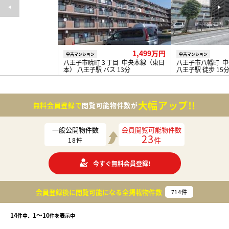
1,499万円
中古マンション
中古マンション
八王子市暁町３丁目 中央本線（東日
八王子市八幡町 
本） 八王子駅 バス 13分
八王子駅 徒歩 15
大幅アップ!!
無料会員登録で
閲覧可能物件数が
一般公開物件数
会員閲覧可能物件数
23
件
18
件
今すぐ無料会員登録!
会員登録後に閲覧可能になる
全掲載物件数
714
件
14
1〜10
件中、
件を表示中