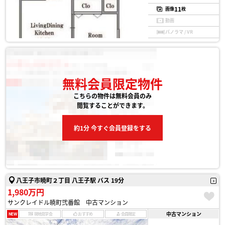
11
画像
枚
動画
パノラマ / VR
無料会員限定物件
こちらの物件は無料会員のみ
閲覧することができます。
約1分 今すぐ会員登録をする
八王子市暁町２丁目 八王子駅 バス 19分
1,980万円
サンクレイドル暁町弐番館 中古マンション
中古マンション
NEW
現地見学会
おすすめ
会員限定