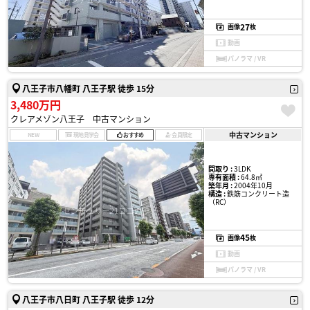
27
画像
枚
動画
パノラマ / VR
八王子市八幡町 八王子駅 徒歩 15分
3,480万円
クレアメゾン八王子 中古マンション
中古マンション
NEW
現地見学会
おすすめ
会員限定
間取り :
3LDK
専有面積 :
64.8㎡
築年月 :
2004年10月
構造 :
鉄筋コンクリート造
（RC）
45
画像
枚
動画
パノラマ / VR
八王子市八日町 八王子駅 徒歩 12分