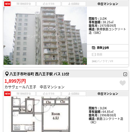
中古マンション
NEW
現地見学会
おすすめ
会員限定
間取り :
1LDK
専有面積 :
38.25㎡
築年月 :
1970年09月
構造 :
鉄骨鉄筋コンクリート
造（SRC）
19
画像
枚
動画
パノラマ / VR
八王子市叶谷町 西八王子駅 バス 13分
1,899万円
カサヴェール八王子 中古マンション
中古マンション
NEW
現地見学会
おすすめ
会員限定
間取り :
3LDK
専有面積 :
64.85㎡
築年月 :
1996年08月
構造 :
鉄筋コンクリート造
（RC）