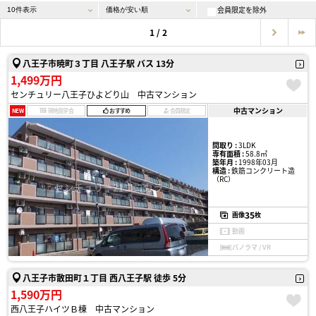
会員限定を除外
1 / 2
八王子市暁町３丁目 八王子駅 バス 13分
1,499万円
センチュリー八王子ひよどり山 中古マンション
中古マンション
NEW
現地見学会
おすすめ
会員限定
間取り :
3LDK
専有面積 :
58.8㎡
築年月 :
1998年03月
構造 :
鉄筋コンクリート造
（RC）
35
画像
枚
動画
パノラマ / VR
八王子市散田町１丁目 西八王子駅 徒歩 5分
1,590万円
西八王子ハイツＢ棟 中古マンション