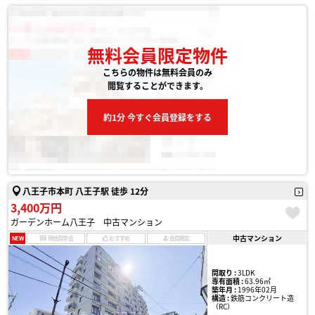
無料会員限定物件
こちらの物件は無料会員のみ
閲覧することができます。
約1分 今すぐ会員登録をする
八王子市本町 八王子駅 徒歩 12分
3,400万円
ガーデンホーム八王子 中古マンション
中古マンション
NEW
現地見学会
おすすめ
会員限定
間取り :
3LDK
専有面積 :
63.96㎡
築年月 :
1996年02月
構造 :
鉄筋コンクリート造
（RC）