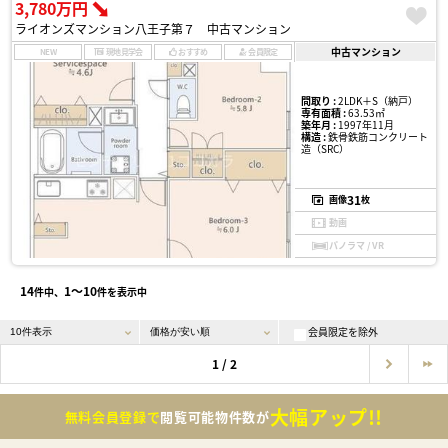
3,780万円
ライオンズマンション八王子第７ 中古マンション
中古マンション
NEW
現地見学会
おすすめ
会員限定
間取り :
2LDK＋S（納戸）
専有面積 :
63.53㎡
築年月 :
1997年11月
構造 :
鉄骨鉄筋コンクリート
造（SRC）
31
画像
枚
動画
パノラマ / VR
14
1〜10
件中、
件を表示中
会員限定を除外
1 / 2
大幅アップ!!
無料会員登録で
閲覧可能物件数が