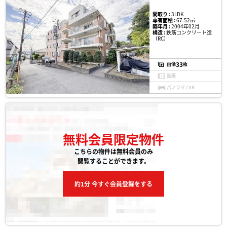
間取り :
3LDK
専有面積 :
67.52㎡
築年月 :
2004年02月
構造 :
鉄筋コンクリート造
（RC）
33
画像
枚
動画
パノラマ / VR
無料会員限定物件
こちらの物件は無料会員のみ
閲覧することができます。
約1分 今すぐ会員登録をする