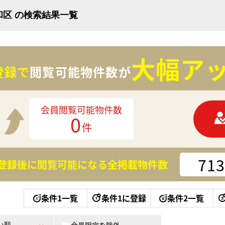
和区 の検索結果一覧
大幅アッ
登録で
閲覧可能物件数が
会員閲覧可能物件数
0
件
713
登録後に閲覧可能になる
全掲載物件数
条件1一覧
条件1に登録
条件2一覧