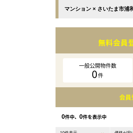
マンション × さいたま市浦
無料会員
一般公開物件数
0
件
会員
0
0
件中、
件を表示中