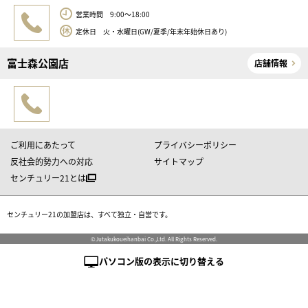
営業時間 9:00～18:00
定休日 火・水曜日(GW/夏季/年末年始休日あり)
富士森公園店
店舗情報
ご利用にあたって
プライバシーポリシー
反社会的勢力への対応
サイトマップ
センチュリー21とは
センチュリー21の加盟店は、すべて独立・自営です。
©Jutakukoueihanbai Co.,Ltd. All Rights Reserved.
パソコン版の表示に切り替える