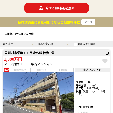
今すぐ無料会員登録!
会員登録後に閲覧可能になる
全掲載物件数
725
件
1
1〜1
件中、
件を表示中
会員限定を除外
羽村市栄町１丁目 小作駅 徒歩 9分
1,380万円
マック羽村コート 中古マンション
中古マンション
NEW
現地見学会
おすすめ
会員限定
間取り :
1LDK
専有面積 :
51.5㎡
築年月 :
1987年10月
構造 :
鉄筋コンクリート造
（RC）
25
画像
枚
動画