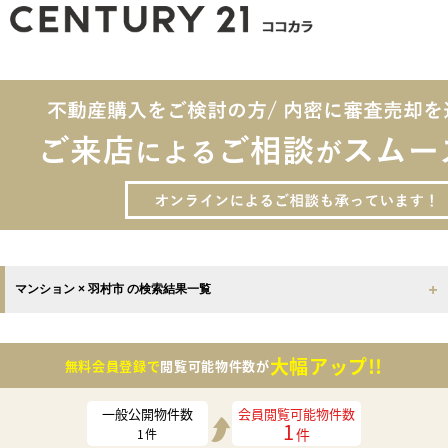
マンション × 羽村市 の検索結果一覧
大幅アップ!!
無料会員登録で
閲覧可能物件数が
一般公開物件数
会員閲覧可能物件数
1
件
1
件