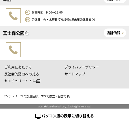
営業時間 9:00～18:00
定休日 火・水曜日(GW/夏季/年末年始休日あり)
富士森公園店
店舗情報
ご利用にあたって
プライバシーポリシー
反社会的勢力への対応
サイトマップ
センチュリー21とは
センチュリー21の加盟店は、すべて独立・自営です。
©Jutakukoueihanbai Co.,Ltd. All Rights Reserved.
パソコン版の表示に切り替える