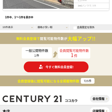
パノラマ / VR
1
1〜1
件中、
件を表示中
会員限定を除外
大幅アップ!!
無料会員登録で
閲覧可能物件数が
一般公開物件数
会員閲覧可能物件数
1
件
1
件
今すぐ無料会員登録!
会員登録後に閲覧可能になる
全掲載物件数
725
件
会社情報
本店
店舗情報