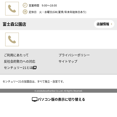
営業時間 9:00～18:00
定休日 火・水曜日(GW/夏季/年末年始休日あり)
富士森公園店
店舗情報
ご利用にあたって
プライバシーポリシー
反社会的勢力への対応
サイトマップ
センチュリー21とは
センチュリー21の加盟店は、すべて独立・自営です。
©Jutakukoueihanbai Co.,Ltd. All Rights Reserved.
パソコン版の表示に切り替える