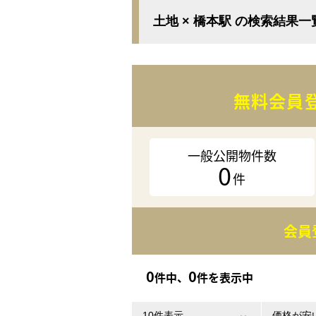
土地 × 橋本駅 の検索結果一
無料会員
一般公開物件数
0
件
会員
0
0
件中、
件を表示中