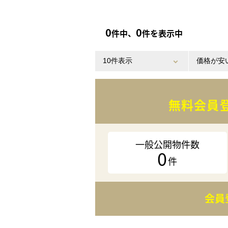
0
0
件中、
件を表示中
無料会員
一般公開物件数
0
件
会員