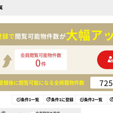
覧
大幅アッ
登録で
閲覧可能物件数が
会員閲覧可能物件数
0
件
725
登録後に閲覧可能になる
全掲載物件数
条件1一覧
条件1に登録
条件2一覧