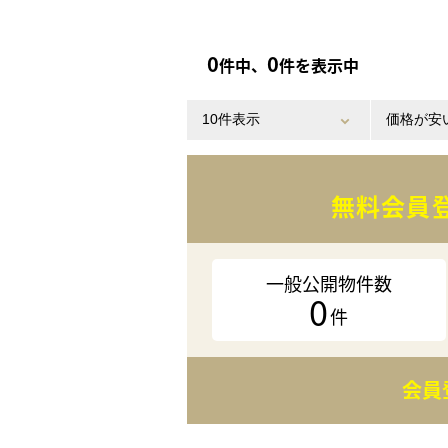
0
0
件中、
件を表示中
無料会員
一般公開物件数
0
件
会員