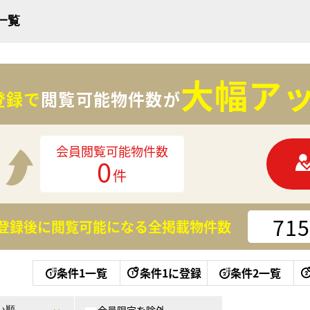
一覧
大幅アッ
登録で
閲覧可能物件数が
会員閲覧可能物件数
0
件
715
登録後に閲覧可能になる
全掲載物件数
条件1一覧
条件1に登録
条件2一覧