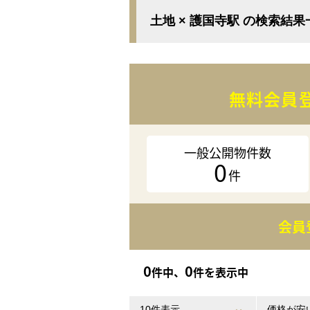
土地 × 護国寺駅 の検索結果
無料会員
一般公開物件数
0
件
会員
0
0
件中、
件を表示中