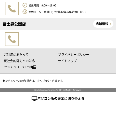
営業時間 9:00～18:00
定休日 火・水曜日(GW/夏季/年末年始休日あり)
富士森公園店
店舗情報
ご利用にあたって
プライバシーポリシー
反社会的勢力への対応
サイトマップ
センチュリー21とは
センチュリー21の加盟店は、すべて独立・自営です。
©Jutakukoueihanbai Co.,Ltd. All Rights Reserved.
パソコン版の表示に切り替える