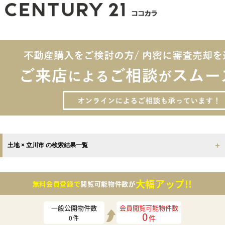
土地 × 立川市 の検索結果一覧
大幅アップ!!
無料会員登録で
閲覧可能物件数が
一般公開物件数
会員閲覧可能物件数
0
件
0
件