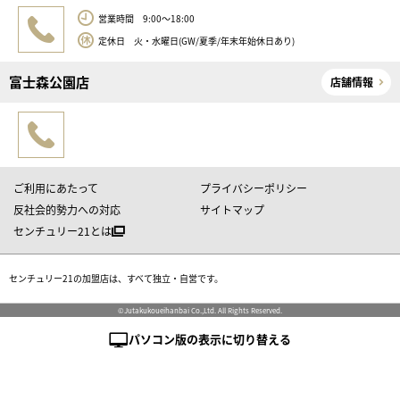
営業時間 9:00～18:00
定休日 火・水曜日(GW/夏季/年末年始休日あり)
富士森公園店
店舗情報
ご利用にあたって
プライバシーポリシー
反社会的勢力への対応
サイトマップ
センチュリー21とは
センチュリー21の加盟店は、すべて独立・自営です。
©Jutakukoueihanbai Co.,Ltd. All Rights Reserved.
パソコン版の表示に切り替える