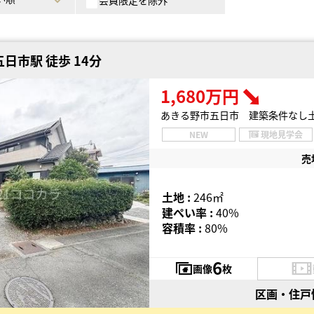
会員限定を除外
日市駅 徒歩 14分
1,680万円
あきる野市五日市 建築条件なし
NEW
現地見学会
売
土地 :
246㎡
建ぺい率 :
40%
容積率 :
80%
6
画像
枚
区画・住戸