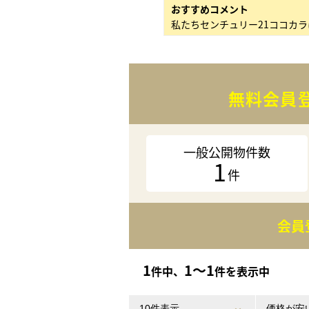
おすすめコメント
無料会員
一般公開物件数
1
件
会員
1
1〜1
件中、
件を表示中