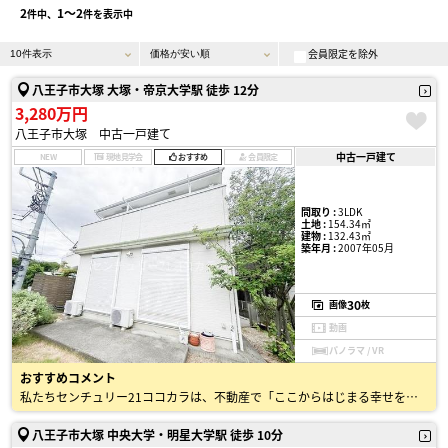
2
1〜2
件中、
件を表示中
会員限定を除外
八王子市大塚 大塚・帝京大学駅 徒歩 12分
3,280万円
八王子市大塚 中古一戸建て
中古一戸建て
NEW
現地見学会
おすすめ
会員限定
間取り :
3LDK
土地 :
154.34㎡
建物 :
132.43㎡
築年月 :
2007年05月
30
画像
枚
動画
パノラマ / VR
おすすめコメント
私たちセンチュリー21ココカラは、不動産で「ここからはじまる幸せをつくる」というミッションのもと、 地域密着で50年以上にわたり、お住まい探しをサポートしてきました。 不動産のプロとして、戸建・…
八王子市大塚 中央大学・明星大学駅 徒歩 10分