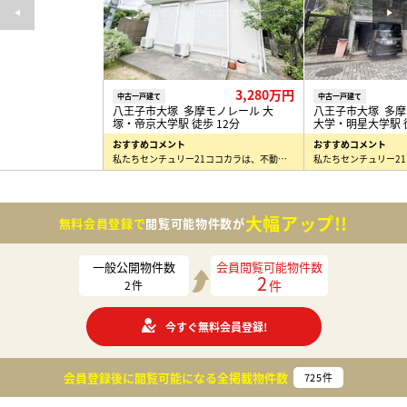
3,280万円
中古一戸建て
中古一戸建て
八王子市大塚 多摩モノレール 大
八王子市大塚 多摩
塚・帝京大学駅 徒歩 12分
大学・明星大学駅 徒
おすすめコメント
おすすめコメント
私たちセンチュリー21ココカラは、不動産で「ここからはじまる幸せをつくる」というミッションのもと、…
大幅アップ!!
無料会員登録で
閲覧可能物件数が
一般公開物件数
会員閲覧可能物件数
2
件
2
件
今すぐ無料会員登録!
会員登録後に閲覧可能になる
全掲載物件数
725
件