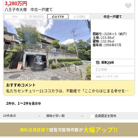
3,280万円
八王子市大塚 中古一戸建て
中古一戸建て
NEW
現地見学会
おすすめ
会員限定
間取り :
3LDK＋S（納戸）
土地 :
215.88㎡
建物 :
132.96㎡
築年月 :
1996年07月
29
画像
枚
動画
パノラマ / VR
おすすめコメント
私たちセンチュリー21ココカラは、不動産で「ここからはじまる幸せをつくる」というミッションのもと、 地域密着で50年以上にわたり、お住まい探しをサポートしてきました。 不動産のプロとして、戸建・…
2
1〜2
件中、
件を表示中
会員限定を除外
大幅アップ!!
無料会員登録で
閲覧可能物件数が