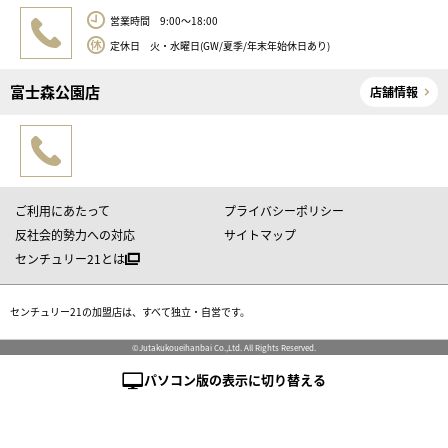
営業時間 9:00～18:00
定休日 火・水曜日(GW/夏季/年末年始休日あり)
富士森公園店
店舗情報
ご利用にあたって
プライバシーポリシー
反社会的勢力への対応
サイトマップ
センチュリー21とは
センチュリー21の加盟店は、すべて独立・自営です。
©Jutakukoueihanbai Co.,Ltd. All Rights Reserved.
パソコン版の表示に切り替える