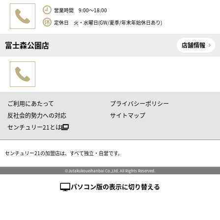
営業時間 9:00～18:00
定休日 火・水曜日(GW/夏季/年末年始休日あり)
富士森公園店
店舗情報
ご利用にあたって
プライバシーポリシー
反社会的勢力への対応
サイトマップ
センチュリー21とは
センチュリー21の加盟店は、すべて独立・自営です。
©Jutakukoueihanbai Co.,Ltd. All Rights Reserved.
パソコン版の表示に切り替える