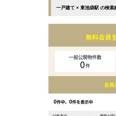
一戸建て × 東池袋駅 の検
無料会員
一般公開物件数
0
件
会員
0
0
件中、
件を表示中