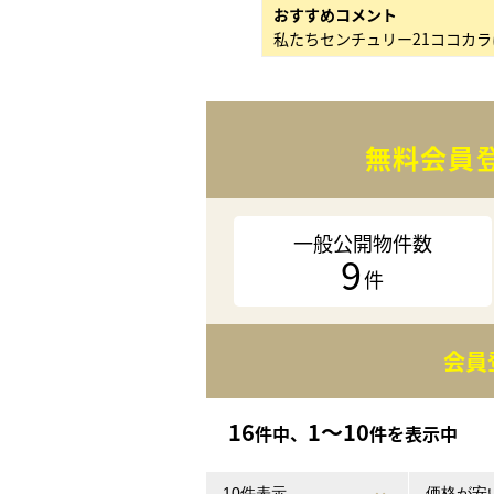
おすすめコメント
無料会員
一般公開物件数
9
件
会員
16
1〜10
件中、
件を表示中