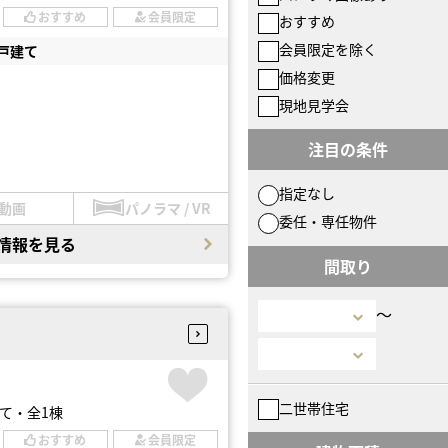
おすすめ
会員限定
おすすめ
会員限定を除く
戸建て
価格変更
現地見学会
注目の条件
指定なし
動画
パノラマ / VR
委任・専任物件
情報を見る
間取り
〜
二世帯住宅
て・全1棟
おすすめ
会員限定