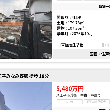
新築一
間取り :
4LDK
土地 :
179.78㎡
建物 :
107.26㎡
築年月 :
2026年10月
17
画像
枚
区画・住戸
子みなみ野駅 徒歩 18分
5,480万円
八王子市兵衛 中古一戸建て
NEW
現地見学会