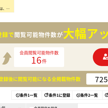
私たちセンチュリー21ココカラは、不動産で「ここからはじまる幸せをつくる」というミッションのもと、…
大幅アッ
登録で
閲覧可能物件数が
会員閲覧可能物件数
16
件
725
登録後に閲覧可能になる
全掲載物件数
条件1一覧
条件1に登録
条件2一覧