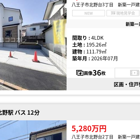
八王子市北野台3丁目 新築一戸建
NEW
現地見学会
新築一
間取り :
4LDK
土地 :
195.26㎡
建物 :
111.79㎡
築年月 :
2026年07月
36
画像
枚
区画・住戸
野駅 バス 12分
5,280万円
八王子市北野台2丁目 新築一戸建