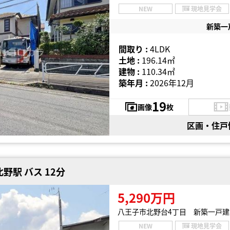
NEW
現地見学会
新築一
間取り :
4LDK
土地 :
196.14㎡
建物 :
110.34㎡
築年月 :
2026年12月
19
画像
枚
区画・住戸
野駅 バス 12分
5,290万円
八王子市北野台4丁目 新築一戸建
NEW
現地見学会