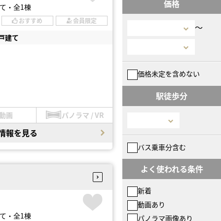
価格
て・全1棟
おすすめ
会員限定
〜
戸建て
価格未定を含めない
駅徒歩分
動画
パノラマ / VR
情報を見る
バス乗車分含む
よく使われる条件
新着
動画あり
て・全1棟
パノラマ画像あり