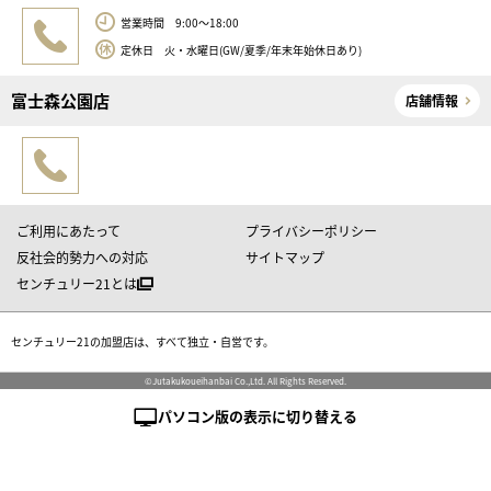
営業時間 9:00～18:00
定休日 火・水曜日(GW/夏季/年末年始休日あり)
富士森公園店
店舗情報
ご利用にあたって
プライバシーポリシー
反社会的勢力への対応
サイトマップ
センチュリー21とは
センチュリー21の加盟店は、すべて独立・自営です。
©Jutakukoueihanbai Co.,Ltd. All Rights Reserved.
パソコン版の表示に切り替える