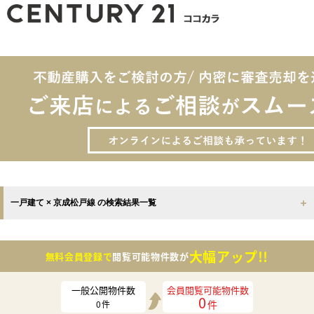
一戸建て × 京成松戸線 の検索結果一覧
大幅アップ!!
無料会員登録で
閲覧可能物件数が
一般公開物件数
会員閲覧可能物件数
0
件
0
件