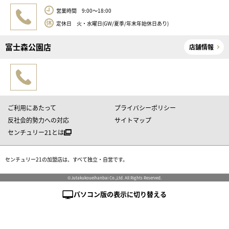
営業時間 9:00～18:00
定休日 火・水曜日(GW/夏季/年末年始休日あり)
富士森公園店
店舗情報
ご利用にあたって
プライバシーポリシー
反社会的勢力への対応
サイトマップ
センチュリー21とは
センチュリー21の加盟店は、すべて独立・自営です。
©Jutakukoueihanbai Co.,Ltd. All Rights Reserved.
パソコン版の表示に切り替える