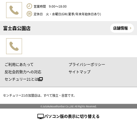
営業時間 9:00～18:00
定休日 火・水曜日(GW/夏季/年末年始休日あり)
富士森公園店
店舗情報
ご利用にあたって
プライバシーポリシー
反社会的勢力への対応
サイトマップ
センチュリー21とは
センチュリー21の加盟店は、すべて独立・自営です。
©Jutakukoueihanbai Co.,Ltd. All Rights Reserved.
パソコン版の表示に切り替える