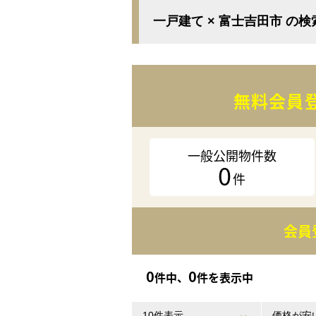
一戸建て × 富士吉田市 の
無料会員
一般公開物件数
0
件
会員
0
0
件中、
件を表示中