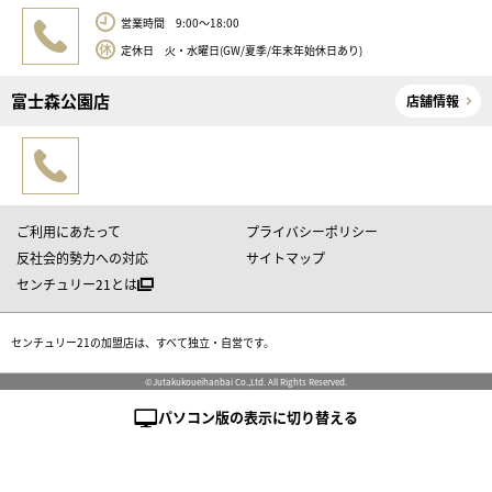
営業時間 9:00～18:00
定休日 火・水曜日(GW/夏季/年末年始休日あり)
富士森公園店
店舗情報
ご利用にあたって
プライバシーポリシー
反社会的勢力への対応
サイトマップ
センチュリー21とは
センチュリー21の加盟店は、すべて独立・自営です。
©Jutakukoueihanbai Co.,Ltd. All Rights Reserved.
パソコン版の表示に切り替える