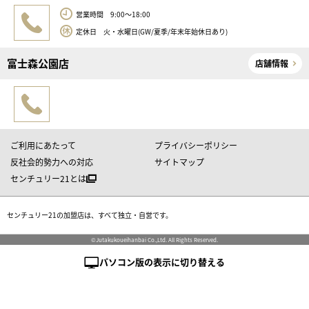
営業時間 9:00～18:00
定休日 火・水曜日(GW/夏季/年末年始休日あり)
富士森公園店
店舗情報
ご利用にあたって
プライバシーポリシー
反社会的勢力への対応
サイトマップ
センチュリー21とは
センチュリー21の加盟店は、すべて独立・自営です。
©Jutakukoueihanbai Co.,Ltd. All Rights Reserved.
パソコン版の表示に切り替える