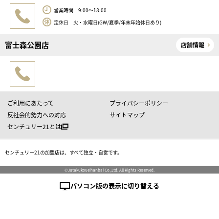
営業時間 9:00～18:00
定休日 火・水曜日(GW/夏季/年末年始休日あり)
富士森公園店
店舗情報
ご利用にあたって
プライバシーポリシー
反社会的勢力への対応
サイトマップ
センチュリー21とは
センチュリー21の加盟店は、すべて独立・自営です。
©Jutakukoueihanbai Co.,Ltd. All Rights Reserved.
パソコン版の表示に切り替える